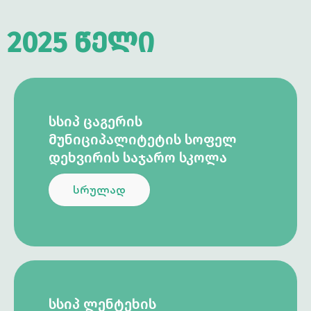
2025 წელი
ᲡᲡᲘᲞ ᲪᲐᲒᲔᲠᲘᲡ
ᲛᲣᲜᲘᲪᲘᲞᲐᲚᲘᲢᲔᲢᲘᲡ ᲡᲝᲤᲔᲚ
ᲓᲔᲮᲕᲘᲠᲘᲡ ᲡᲐᲯᲐᲠᲝ ᲡᲙᲝᲚᲐ
სრულად
ᲡᲡᲘᲞ ᲚᲔᲜᲢᲔᲮᲘᲡ