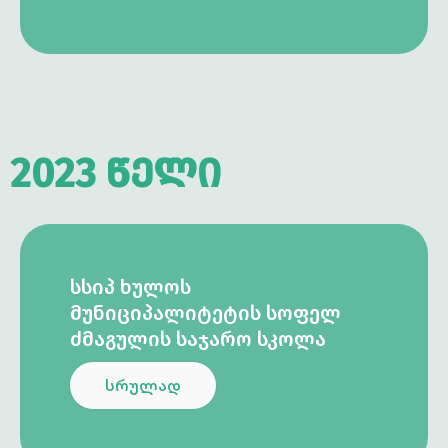
2023 წელი
ᲡᲡᲘᲞ ᲮᲣᲚᲝᲡ
ᲛᲣᲜᲘᲪᲘᲞᲐᲚᲘᲢᲔᲢᲘᲡ ᲡᲝᲤᲔᲚ
ᲫᲛᲐᲒᲣᲚᲘᲡ ᲡᲐᲯᲐᲠᲝ ᲡᲙᲝᲚᲐ
სრულად