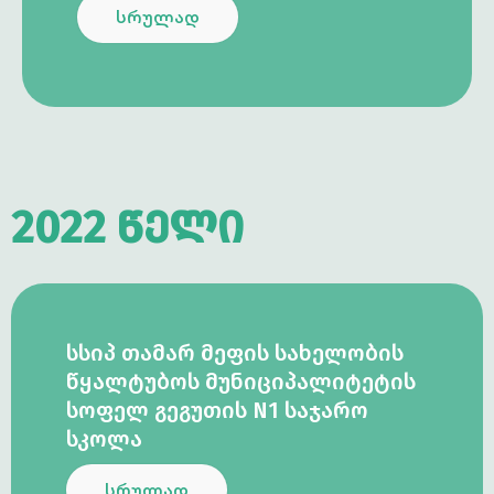
სრულად
2022 წელი
ᲡᲡᲘᲞ ᲗᲐᲛᲐᲠ ᲛᲔᲤᲘᲡ ᲡᲐᲮᲔᲚᲝᲑᲘᲡ
ᲬᲧᲐᲚᲢᲣᲑᲝᲡ ᲛᲣᲜᲘᲪᲘᲞᲐᲚᲘᲢᲔᲢᲘᲡ
ᲡᲝᲤᲔᲚ ᲒᲔᲒᲣᲗᲘᲡ N1 ᲡᲐᲯᲐᲠᲝ
ᲡᲙᲝᲚᲐ
სრულად