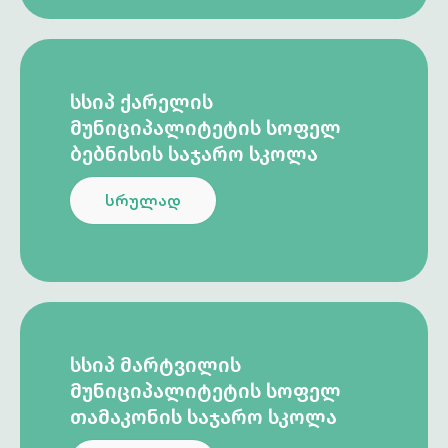
ᲡᲡᲘᲞ ᲥᲐᲠᲔᲚᲘᲡ
ᲛᲣᲜᲘᲪᲘᲞᲐᲚᲘᲢᲔᲢᲘᲡ ᲡᲝᲤᲔᲚ
ᲑᲔᲑᲜᲘᲡᲘᲡ ᲡᲐᲯᲐᲠᲝ ᲡᲙᲝᲚᲐ
სრულად
ᲡᲡᲘᲞ ᲛᲐᲠᲢᲕᲘᲚᲘᲡ
ᲛᲣᲜᲘᲪᲘᲞᲐᲚᲘᲢᲔᲢᲘᲡ ᲡᲝᲤᲔᲚ
ᲗᲐᲛᲐᲙᲝᲜᲘᲡ ᲡᲐᲯᲐᲠᲝ ᲡᲙᲝᲚᲐ